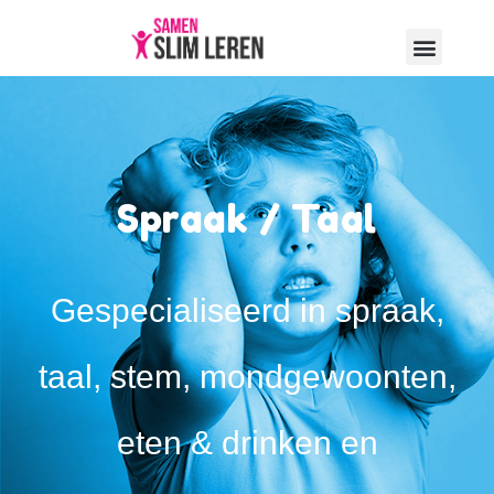
Spraak / Taal
Gespecialiseerd in spraak,
taal, stem, mondgewoonten,
eten & drinken en