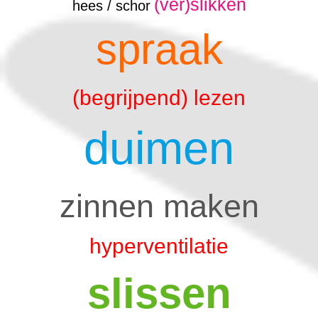
(ver)slikken
hees / schor
spraak
(begrijpend) lezen
duimen
zinnen maken
hyperventilatie
slissen