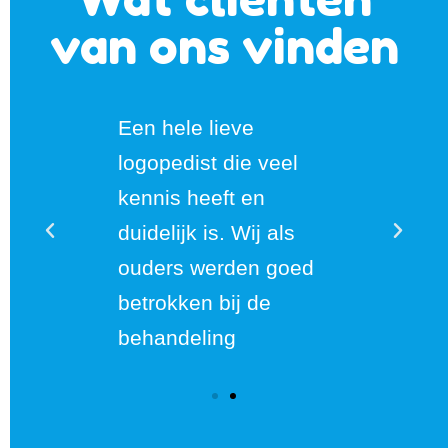
van ons vinden
e
Een hele lieve
Een hel
 veel
logopedist die veel
logoped
en
kennis heeft en
kennis 
j als
duidelijk is. Wij als
duidelij
n goed
ouders werden goed
ouders
de
betrokken bij de
betrokk
behandeling
behande